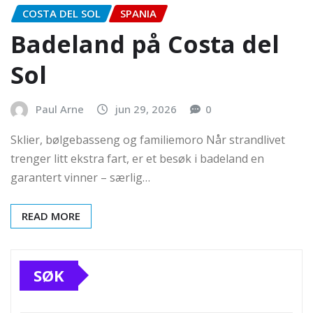
COSTA DEL SOL
SPANIA
Badeland på Costa del
Sol
Paul Arne
jun 29, 2026
0
Sklier, bølgebasseng og familiemoro Når strandlivet
trenger litt ekstra fart, er et besøk i badeland en
garantert vinner – særlig…
READ MORE
SØK