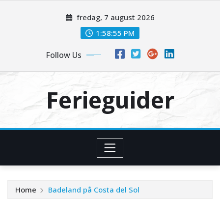
Skip
fredag, 7 august 2026
to
content
1:58:56 PM
Follow Us
Ferieguider
Home
Badeland på Costa del Sol