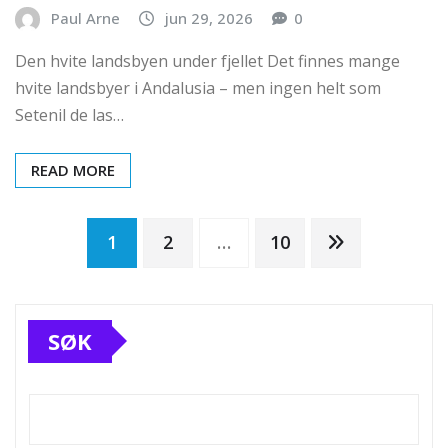
Paul Arne
jun 29, 2026
0
Den hvite landsbyen under fjellet Det finnes mange
hvite landsbyer i Andalusia – men ingen helt som
Setenil de las…
READ MORE
Sidepaginering
1
2
…
10
SØK