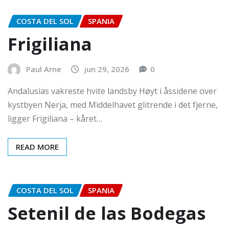
COSTA DEL SOL
SPANIA
Frigiliana
Paul Arne
jun 29, 2026
0
Andalusias vakreste hvite landsby Høyt i åssidene over
kystbyen Nerja, med Middelhavet glitrende i det fjerne,
ligger Frigiliana – kåret…
READ MORE
COSTA DEL SOL
SPANIA
Setenil de las Bodegas