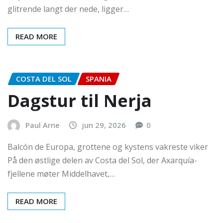
glitrende langt der nede, ligger…
READ MORE
COSTA DEL SOL
SPANIA
Dagstur til Nerja
Paul Arne
jun 29, 2026
0
Balcón de Europa, grottene og kystens vakreste viker
På den østlige delen av Costa del Sol, der Axarquía-
fjellene møter Middelhavet,…
READ MORE