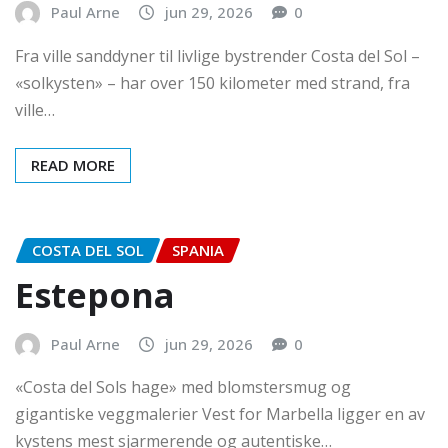
Paul Arne
jun 29, 2026
0
Fra ville sanddyner til livlige bystrender Costa del Sol –
«solkysten» – har over 150 kilometer med strand, fra
ville…
READ MORE
COSTA DEL SOL
SPANIA
Estepona
Paul Arne
jun 29, 2026
0
«Costa del Sols hage» med blomstersmug og
gigantiske veggmalerier Vest for Marbella ligger en av
kystens mest sjarmerende og autentiske…