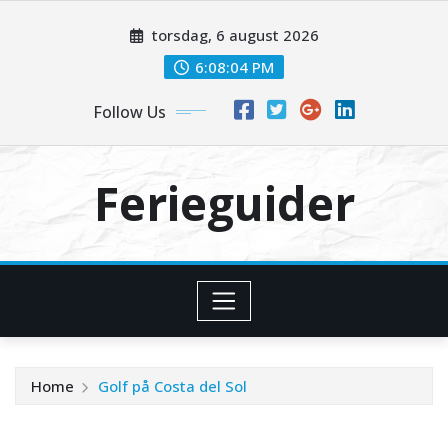
Skip
torsdag, 6 august 2026
to
content
6:08:04 PM
Follow Us
Ferieguider
Home
Golf på Costa del Sol