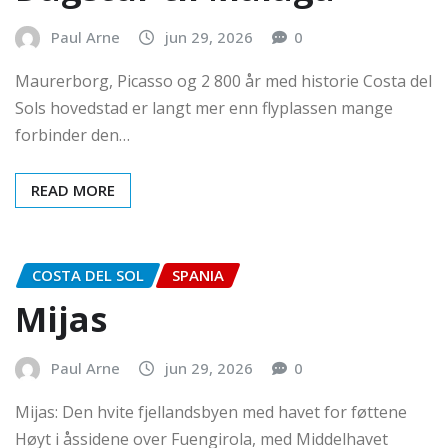
Paul Arne
jun 29, 2026
0
Maurerborg, Picasso og 2 800 år med historie Costa del
Sols hovedstad er langt mer enn flyplassen mange
forbinder den…
READ MORE
COSTA DEL SOL
SPANIA
Mijas
Paul Arne
jun 29, 2026
0
Mijas: Den hvite fjellandsbyen med havet for føttene
Høyt i åssidene over Fuengirola, med Middelhavet