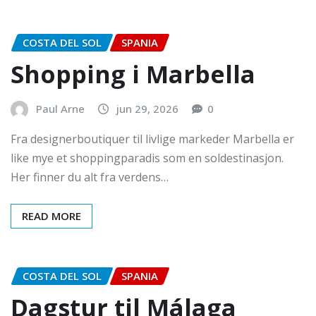
COSTA DEL SOL
SPANIA
Shopping i Marbella
Paul Arne
jun 29, 2026
0
Fra designerboutiquer til livlige markeder Marbella er
like mye et shoppingparadis som en soldestinasjon.
Her finner du alt fra verdens…
READ MORE
COSTA DEL SOL
SPANIA
Dagstur til Málaga