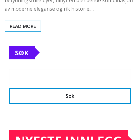
betydningsfulle byer, tilbyr en blendende kombinasjon
av moderne eleganse og rik historie.…
READ MORE
SØK
Søk