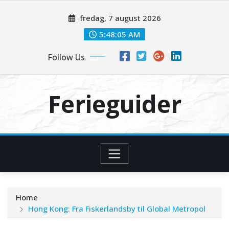
Skip
fredag, 7 august 2026
to
content
5:48:05 AM
Follow Us
Ferieguider
Home
Hong Kong: Fra Fiskerlandsby til Global Metropol