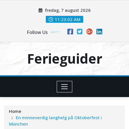
Skip
fredag, 7 august 2026
to
content
11:23:03 AM
Follow Us
Ferieguider
Home
En minneverdig langhelg på Oktoberfest i
München