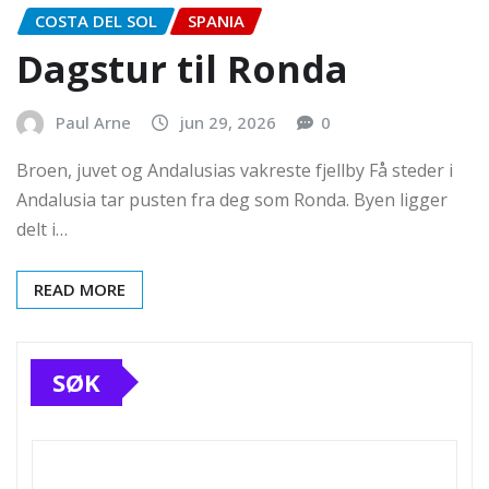
COSTA DEL SOL
SPANIA
Dagstur til Ronda
Paul Arne
jun 29, 2026
0
Broen, juvet og Andalusias vakreste fjellby Få steder i
Andalusia tar pusten fra deg som Ronda. Byen ligger
delt i…
READ MORE
SØK