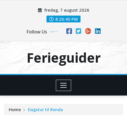
Skip
fredag, 7 august 2026
to
content
8:26:40 PM
Follow Us
Ferieguider
Home
Dagstur til Ronda