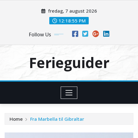
Skip
fredag, 7 august 2026
to
content
12:18:55 PM
Follow Us
Ferieguider
Home
Fra Marbella til Gibraltar