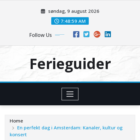
Skip
søndag, 9 august 2026
to
content
7:48:59 AM
Follow Us
Ferieguider
Home
En perfekt dag i Amsterdam: Kanaler, kultur og
konsert