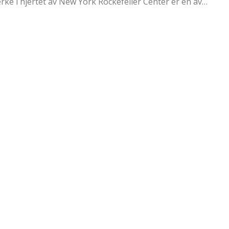
rke i hjertet av New York Rockefeller Center er en av…