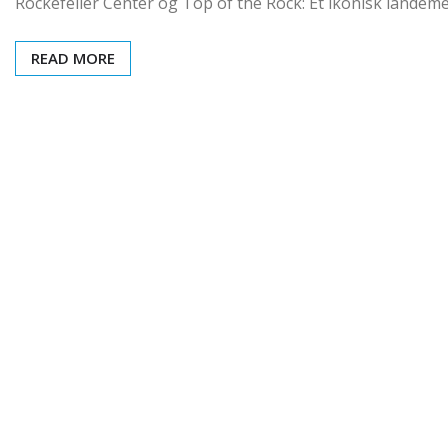
Rockefeller Center og Top of the Rock: Et ikonisk landeme
READ MORE