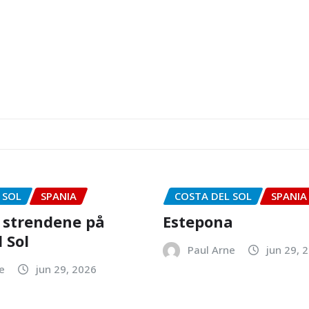
 SOL
SPANIA
COSTA DEL SOL
SPANIA
 strendene på
Estepona
 Sol
Paul Arne
jun 29, 
e
jun 29, 2026