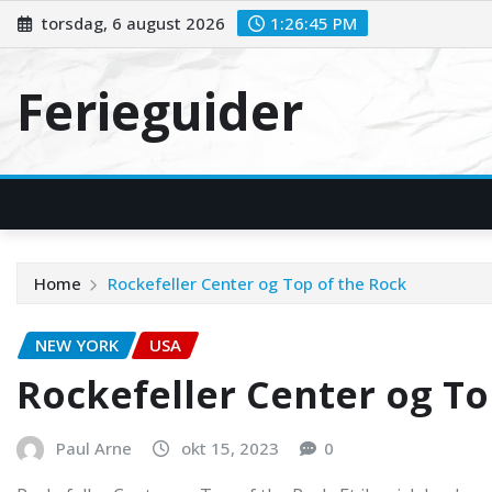
Skip
torsdag, 6 august 2026
1:26:45 PM
to
content
Ferieguider
Home
Rockefeller Center og Top of the Rock
NEW YORK
USA
Rockefeller Center og To
Paul Arne
okt 15, 2023
0