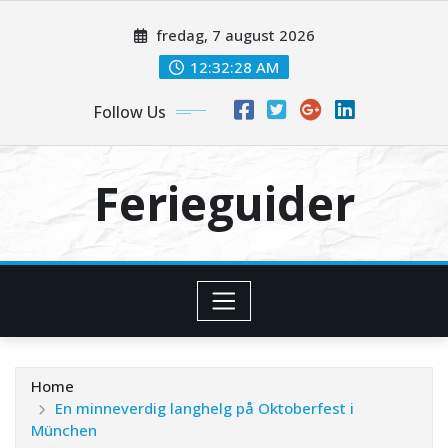
Skip
fredag, 7 august 2026
to
content
12:32:29 AM
Follow Us
Ferieguider
Home
En minneverdig langhelg på Oktoberfest i
München