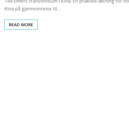
144-timers transittvisum i Kina: En praktisk løsning for
Kina på gjennomreise til…
READ MORE