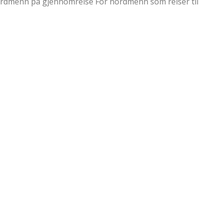
 nordmenn på gjennomreise For nordmenn som reiser til