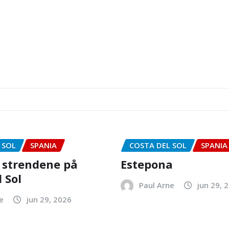
 SOL
SPANIA
COSTA DEL SOL
SPANIA
 strendene på
Estepona
 Sol
Paul Arne
jun 29, 
e
jun 29, 2026