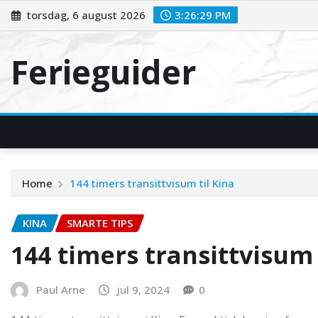
Skip
torsdag, 6 august 2026
3:26:30 PM
to
content
Ferieguider
Home
144 timers transittvisum til Kina
KINA
SMARTE TIPS
144 timers transittvisum 
Paul Arne
jul 9, 2024
0