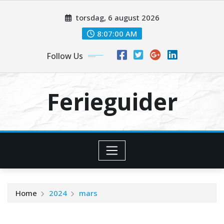
Skip
torsdag, 6 august 2026
to
content
8:07:00 AM
Follow Us
Ferieguider
Home
2024
mars