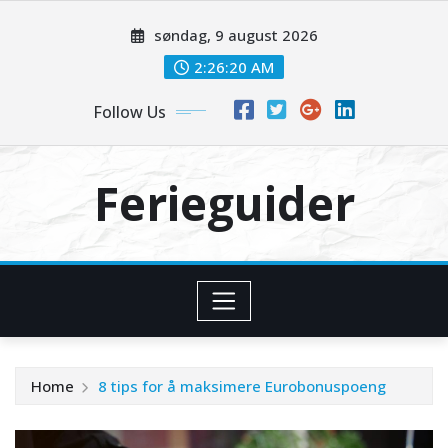
Skip
søndag, 9 august 2026
to
content
2:26:21 AM
Follow Us
Ferieguider
Home
8 tips for å maksimere Eurobonuspoeng