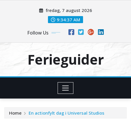
Skip
fredag, 7 august 2026
to
content
9:34:38 AM
Follow Us
Ferieguider
Home
En actionfylt dag i Universal Studios